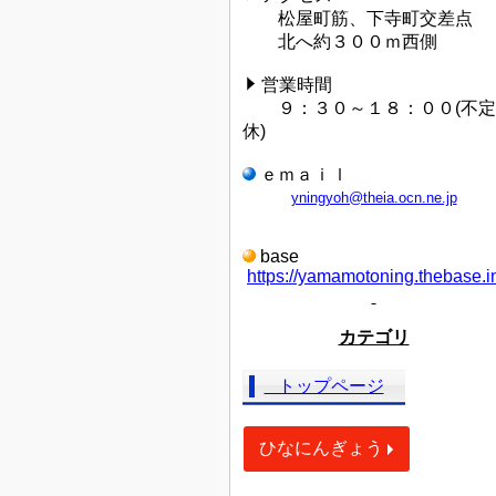
松屋町筋、下寺町交差点
北へ約３００ｍ西側
営業時間
９：３０～１８：００(不定
休)
ｅｍａｉｌ
yningyoh@theia.ocn.ne.jp
base
https://yamamotoning.thebase.i
カテゴリ
トップページ
ひなにんぎょう