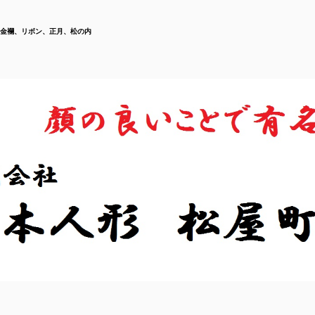
金襴、リボン、正月、松の内