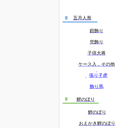
五月人形
鎧飾り
兜飾り
子供大将
ケース入
，その他
張り子虎
飾り馬
鯉のぼり
鯉のぼり
おえかき鯉のぼり