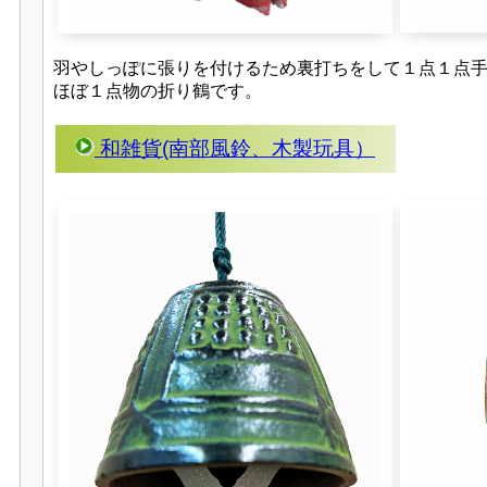
羽やしっぽに張りを付けるため裏打ちをして１点１点
ほぼ１点物の折り鶴です。
和雑貨(南部風鈴、木製玩具）