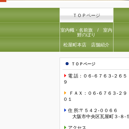
ＴＯＰページ
室内幟・名前旗 / 室内
鯉のぼり
松屋町本店 店舗紹介
ＴＯＰページ
電 話：０６-６７６３-２６５
９
ＦＡＸ：０６-６７６３-２９
０１
住 所:〒５４２-００６６
大阪市中央区瓦屋町３-８-
アクセス