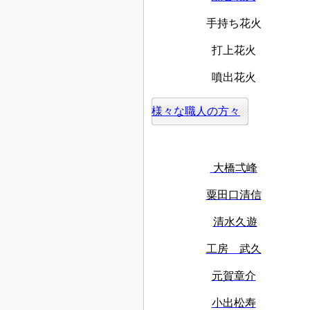
手持ち花火
打上花火
噴出花火
様々な職人の方々
大橋弌峰
粟田口清信
清水久遊
工房 武久
元賀章介
小出松寿