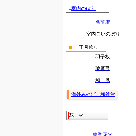
室内のぼり
名前旗
室内こいのぼり
正月飾り
羽子板
破魔弓
和 凧
海外みやげ、和雑貨
花 火
線香花火