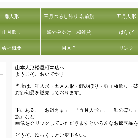
雛人形
三月つるし飾り 名前旗
五月人形
正月飾り
海外みやげ 和雑貨
はなび
会社概要
ＭＡＰ
リンク
山本人形松屋町本店へ
ようこそ、おいでやす。
当店は、雛人形・五月人形・鯉のぼり・羽子板飾り・
お節句品を販売しております。
下にある、『お雛さま』、『五月人形』、『鯉のぼり
旗』など
画像をクリックしていただきますといろんなお節句品
５
どうぞ、ゆっくりとご覧下さい。