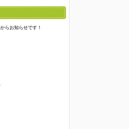
形からお知らせです！
。
で